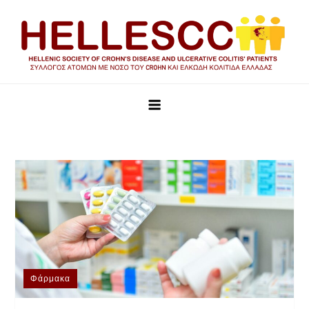
HELLESCC
Σύλλογος ατόμων με νόσο του Crohn και Ελκώδη Κολίτιδα
Ελλάδας
Φάρμακα