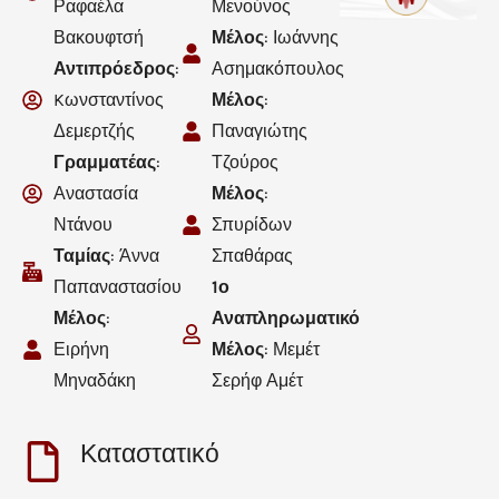
Ραφαέλα
Μενούνος
Βακουφτσή
Μέλος
: Ιωάννης
Αντιπρόεδρος
:
Ασημακόπουλος
Kωνσταντίνος
Μέλος
:
Δεμερτζής
Παναγιώτης
Γραμματέας
:
Τζούρος
Αναστασία
Μέλος
:
Ντάνου
Σπυρίδων
Ταμίας
: Άννα
Σπαθάρας
Παπαναστασίου
1ο
Μέλος
:
Αναπληρωματικό
Ειρήνη
Μέλος
: Μεμέτ
Μηναδάκη
Σερήφ Αμέτ
Καταστατικό