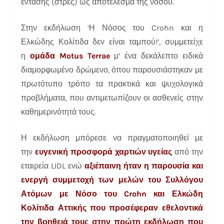
έντασης
(στρες) ως αποτέλεσμα της νόσου.
Στην εκδήλωση ‘Η Νόσος του Crohn και η
Ελκώδης Κολίτιδα δεν είναι ταμπού!’, συμμετείχε
η
ομάδα Motus Terrae
μ’ ένα δεκάλεπτο ειδικά
διαμορφωμένο δρώμενο, όπου παρουσιάστηκαν με
πρωτότυπο τρόπο τα πρακτικά και ψυχολογικά
προβλήματα, που αντιμετωπίζουν οι ασθενείς στην
καθημερινότητά τους.
Η εκδήλωση μπόρεσε να πραγματοποιηθεί με
την
ευγενική προσφορά χαρτιών υγείας
από την
εταιρεία LIDL ενώ
αξιέπαινη ήταν η παρουσία και
ενεργή συμμετοχή των μελών του Συλλόγου
Ατόμων με Νόσο του Crohn και Ελκώδη
Κολίτιδα Αττικής που προσέφεραν εθελοντικά
την βοηθειά τους στην πρώτη εκδήλωση που