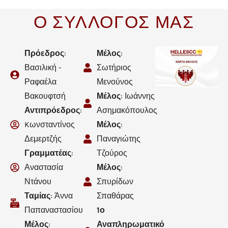
Ο ΣΥΛΛΟΓΟΣ ΜΑΣ
Πρόεδρος
:
Μέλος
:
Βασιλική -
Σωτήριος
Ραφαέλα
Μενούνος
Βακουφτσή
Μέλος
: Ιωάννης
Αντιπρόεδρος
:
Ασημακόπουλος
Kωνσταντίνος
Μέλος
:
Δεμερτζής
Παναγιώτης
Γραμματέας
:
Τζούρος
Αναστασία
Μέλος
:
Ντάνου
Σπυρίδων
Ταμίας
: Άννα
Σπαθάρας
Παπαναστασίου
1ο
Μέλος
:
Αναπληρωματικό