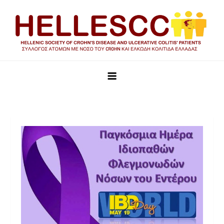
HELLESCC
Σύλλογος ατόμων με νόσο του Crohn και Ελκώδη Κολίτιδα
Ελλάδας