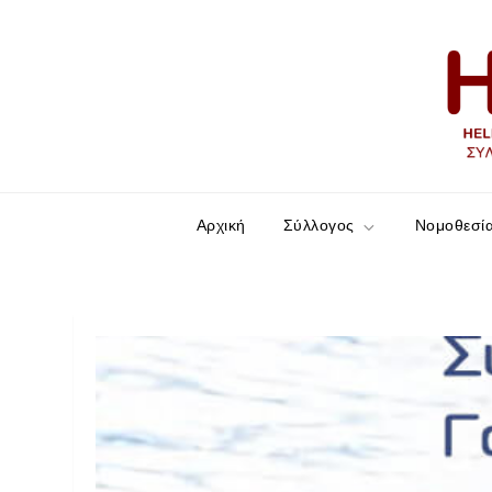
HELLESCC
Σύλλογος ατόμων με νόσο του Crohn και Ελκ
Αρχική
Σύλλογος
Νομοθεσί