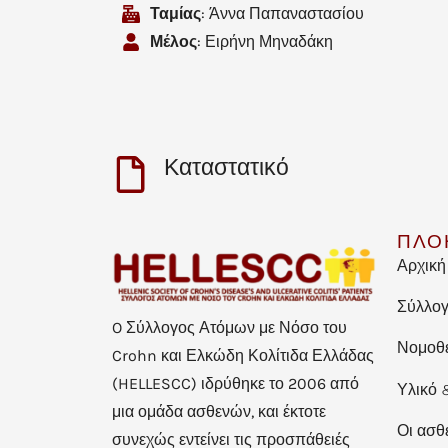
Ταμίας
: Άννα Παπαναστασίου
Μέλος
: Ειρήνη Μηναδάκη
Καταστατικό
ΠΛΟ
Αρχική
Σύλλο
O Σύλλογος Ατόμων με Νόσο του
Νομοθ
Crohn και Ελκώδη Κολίτιδα Ελλάδας
(HELLESCC) ιδρύθηκε το 2006 από
Υλικό 
μια ομάδα ασθενών, και έκτοτε
Οι ασθ
συνεχώς εντείνει τις προσπάθειές