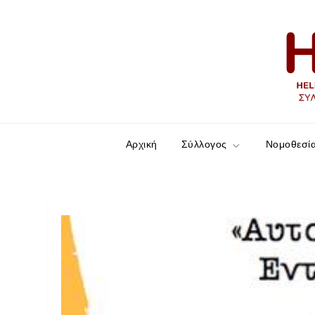
HELLESCC
Σύλλογος ατόμων με νόσο του Crohn και Ελκ
Αρχική
Σύλλογος
Νομοθεσί