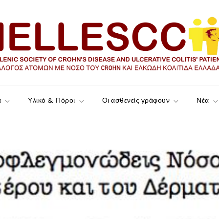
ώδη Κολίτιδα Ελλάδας
α
Υλικό & Πόροι
Οι ασθενείς γράφουν
Νέα