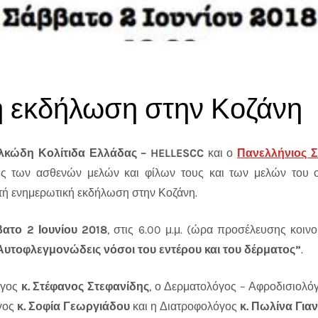
ή εκδήλωση στην Κοζάνη
λκώδη Κολίτιδα Ελλάδας –
HELLESCC
και ο
Πανελλήνιος 
ς των ασθενών μελών και φίλων τους και των μελών του οι
τή ενημερωτική εκδήλωση στην Κοζάνη.
ατο 2 Ιουνίου 2018
, στις 6.00 μ.μ. (ώρα προσέλευσης κοιν
Αυτοφλεγμονώδεις νόσοι του εντέρου και του δέρματος”
.
όγος
κ. Στέφανος Στεφανίδης
, ο Δερματολόγος – Αφροδισιολό
γος
κ. Σοφία Γεωργιάδου
και η Διατροφολόγος
κ. Πωλίνα Για