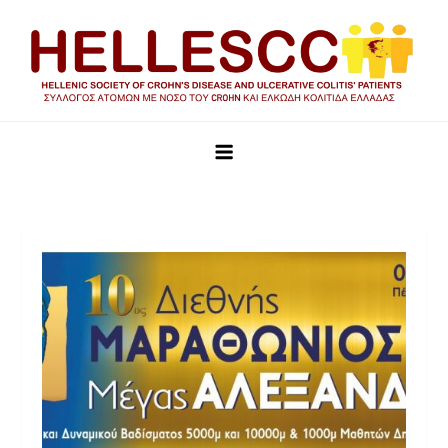
HELLESCC
Σύλλογος ατόμων με νόσο του Crohn και Ελκώδη Κολίτιδα
Ελλάδας