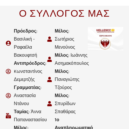
Ο ΣΥΛΛΟΓΟΣ ΜΑΣ
Πρόεδρος
:
Μέλος
:
Βασιλική -
Σωτήριος
Ραφαέλα
Μενούνος
Βακουφτσή
Μέλος
: Ιωάννης
Αντιπρόεδρος
:
Ασημακόπουλος
Kωνσταντίνος
Μέλος
:
Δεμερτζής
Παναγιώτης
Γραμματέας
:
Τζούρος
Αναστασία
Μέλος
:
Ντάνου
Σπυρίδων
Ταμίας
: Άννα
Σπαθάρας
Παπαναστασίου
1ο
Μέλος
:
Αναπληρωματικό