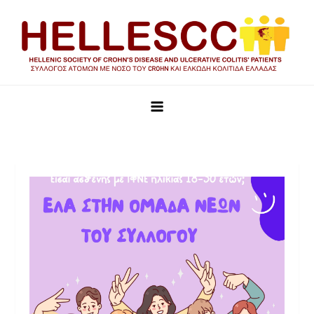
HELLESCC
Σύλλογος ατόμων με νόσο του Crohn και Ελκώδη Κολίτιδα
Ελλάδας