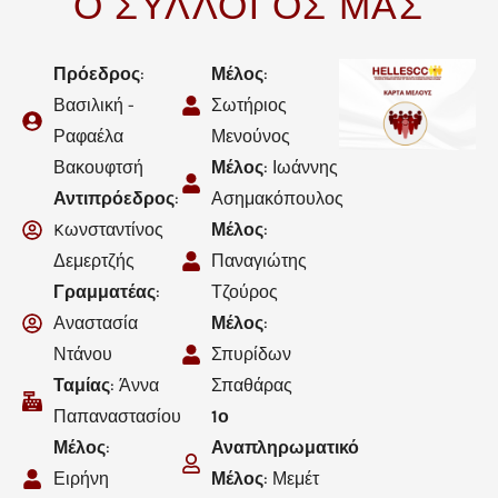
Ο ΣΥΛΛΟΓΟΣ ΜΑΣ
Πρόεδρος
:
Μέλος
:
Βασιλική -
Σωτήριος
Ραφαέλα
Μενούνος
Βακουφτσή
Μέλος
: Ιωάννης
Αντιπρόεδρος
:
Ασημακόπουλος
Kωνσταντίνος
Μέλος
:
Δεμερτζής
Παναγιώτης
Γραμματέας
:
Τζούρος
Αναστασία
Μέλος
:
Ντάνου
Σπυρίδων
Ταμίας
: Άννα
Σπαθάρας
Παπαναστασίου
1ο
Μέλος
:
Αναπληρωματικό
Ειρήνη
Μέλος
: Μεμέτ