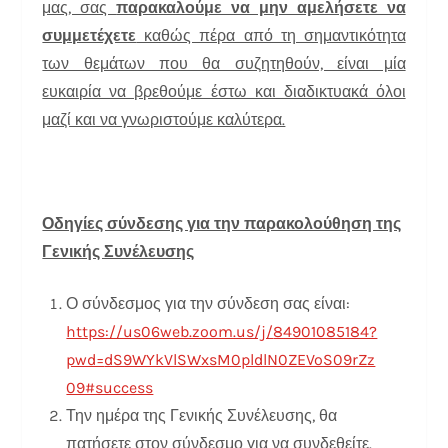
μας, σας
παρακαλούμε να μην αμελήσετε να
συμμετέχετε
καθώς πέρα από τη σημαντικότητα
των θεμάτων που θα συζητηθούν, είναι μία
ευκαιρία να βρεθούμε έστω και διαδικτυακά όλοι
μαζί και να γνωριστούμε καλύτερα.
Οδηγίες σύνδεσης για την παρακολούθηση της
Γενικής Συνέλευσης
Ο σύνδεσμος για την σύνδεση σας είναι:
https://us06web.zoom.us/j/
84901085184?
pwd=
dS9WYkVlSWxsM0pldlN0ZEVoS09rZz
09#success
Την ημέρα της Γενικής Συνέλευσης, θα
πατήσετε στον σύνδεσμο για να συνδεθείτε.