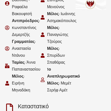
Ραφαέλα
Μενούνος
Βακουφτσή
Μέλος
: Ιωάννης
Αντιπρόεδρος
:
Ασημακόπουλος
Kωνσταντίνος
Μέλος
:
Δεμερτζής
Παναγιώτης
Γραμματέας
:
Τζούρος
Αναστασία
Μέλος
:
Ντάνου
Σπυρίδων
Ταμίας
: Άννα
Σπαθάρας
Παπαναστασίου
1ο
Μέλος
:
Αναπληρωματικό
Ειρήνη
Μέλος
: Μεμέτ
Μηναδάκη
Σερήφ Αμέτ
Καταστατικό