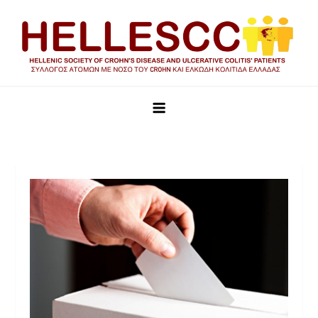
HELLESCC
Σύλλογος ατόμων με νόσο του Crohn και Ελκώδη Κολίτιδα
Ελλάδας