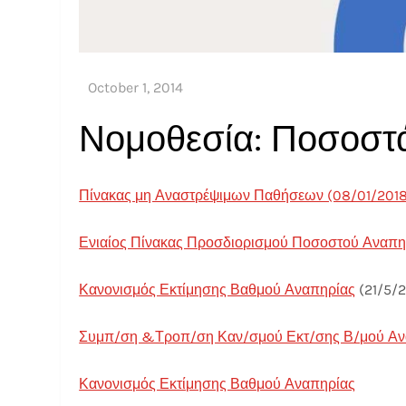
Νομοθεσία: Ποσοστ
Πίνακας μη Αναστρέψιμων Παθήσεων (08/01/201
Ενιαίος Πίνακας Προσδιορισμού Ποσοστού Αναπηρ
Κανονισμός Εκτίμησης Βαθμού Αναπηρίας
(21/5/2
Συμπ/ση &Τροπ/ση Καν/σμού Εκτ/σης Β/μού Αν
Κανονισμός Εκτίμησης Βαθμού Αναπηρίας