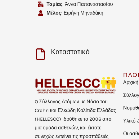
Ταμίας
: Άννα Παπαναστασίου
Μέλος
: Ειρήνη Μηναδάκη
Καταστατικό
ΠΛΟ
Αρχική
Σύλλο
O Σύλλογος Ατόμων με Νόσο του
Νομοθ
Crohn και Ελκώδη Κολίτιδα Ελλάδας
(HELLESCC) ιδρύθηκε το 2006 από
Υλικό 
μια ομάδα ασθενών, και έκτοτε
Οι ασθ
συνεχώς εντείνει τις προσπάθειές