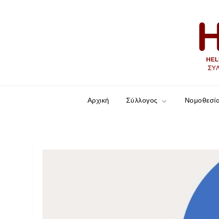
HELLESCC
Σύλλογος ατόμων με νόσο του Crohn και Ελκ
Αρχική
Σύλλογος
Νομοθεσί