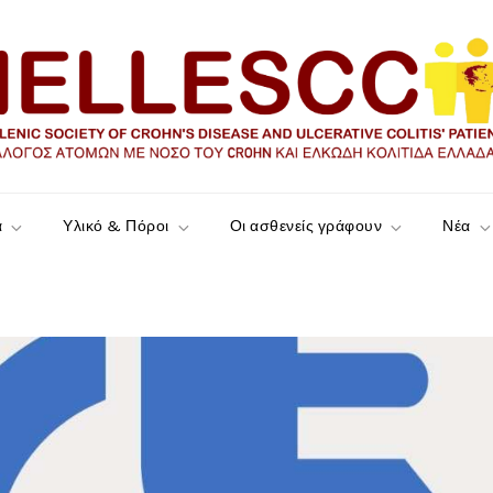
ώδη Κολίτιδα Ελλάδας
α
Υλικό & Πόροι
Οι ασθενείς γράφουν
Νέα