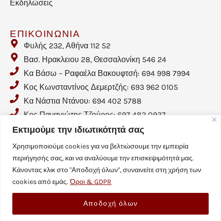
Εκδηλώσεις
ΕΠΙΚΟΙΝΩΝΙΑ
Φυλής 232, Αθήνα 112 52
Βασ. Ηρακλειου 28, Θεσσαλονίκη 546 24
Κα Βάσω – Ραφαέλα Βακουφτσή: 694 998 7994
Κος Κωνσταντίνος Δεμερτζής: 693 962 0105
Κα Νάστια Ντάνου: 694 402 5788
Κος Παναγιώτης Τζούρος: 697 482 0937
Email: info@crohnhellas.gr
Εκτιμούμε την ιδιωτικότητά σας
Χρησιμοποιούμε cookies για να βελτιώσουμε την εμπειρία
περιήγησής σας, και να αναλύουμε την επισκεψιμότητά μας.
Κάνοντας κλικ στο "Αποδοχή όλων", συναινείτε στη χρήση των
cookies από εμάς.
Όροι & GDPR
Crohnhellas.gr | All rights reserved | IT Support by
Αποδοχή όλων
Voreakou IT Consulting