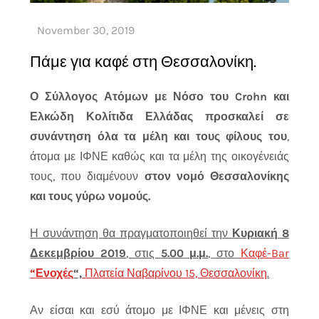
Πάμε για καφέ στη Θεσσαλονίκη.
Ο Σύλλογος Ατόμων με Νόσο του Crohn και
Ελκώδη Κολίτιδα Ελλάδας προσκαλεί σε
συνάντηση όλα τα μέλη και τους φίλους του
,
άτομα με ΙΦΝΕ καθώς και τα μέλη της οικογένειάς
τους, που διαμένουν
στον νομό Θεσσαλονίκης
και τους γύρω νομούς.
Η συνάντηση θα πραγματοποιηθεί την
Κυριακή 8
Δεκεμβρίου 2019
, στις
5.00 μ.μ.
, στο
Καφέ-Bar
“
Ενοχές
“,
Πλατεία Ναβαρίνου 15, Θεσσαλονίκη
.
Αν είσαι και εσύ άτομο με ΙΦΝΕ και μένεις στη