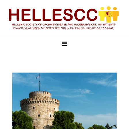
HELLESCC
Σύλλογος ατόμων με νόσο του Crohn και Ελκώδη Κολίτιδα
Ελλάδας