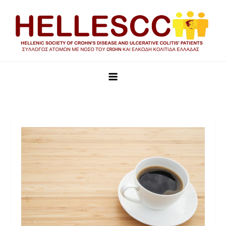
HELLESCC
Σύλλογος ατόμων με νόσο του Crohn και Ελκώδη Κολίτιδα
Ελλάδας