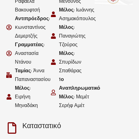
Ραφαέλα
Μενούνος
Βακουφτσή
Μέλος
: Ιωάννης
Αντιπρόεδρος
:
Ασημακόπουλος
Kωνσταντίνος
Μέλος
:
Δεμερτζής
Παναγιώτης
Γραμματέας
:
Τζούρος
Αναστασία
Μέλος
:
Ντάνου
Σπυρίδων
Ταμίας
: Άννα
Σπαθάρας
Παπαναστασίου
1ο
Μέλος
:
Αναπληρωματικό
Ειρήνη
Μέλος
: Μεμέτ
Μηναδάκη
Σερήφ Αμέτ
Καταστατικό