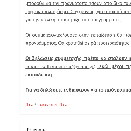
μπορούν να την πραγματοποιήσουν από δικό τους
ψηφιακή πλατφόρμα. Συγχρόνως, για οποιαδήποτε 
για την τεχνική υποστήριξη του προγράμματος
.
Οι συμμετέχοντες/ουσες στην εκπαίδευση θα π
προγράμματος. Θα κρατηθεί σειρά προτεραιότητας 
Οι δηλώσεις συμμετοχής πρέπει να σταλούν ηλ
email: kalbenisotiria@yahoo.gr),
ενώ μέχρι τι
εκπαίδευση
.
Για να δηλώσετε ενδιαφέρον για το πρόγραμ
/
Νέα
Τελευταία Νέα
Previous