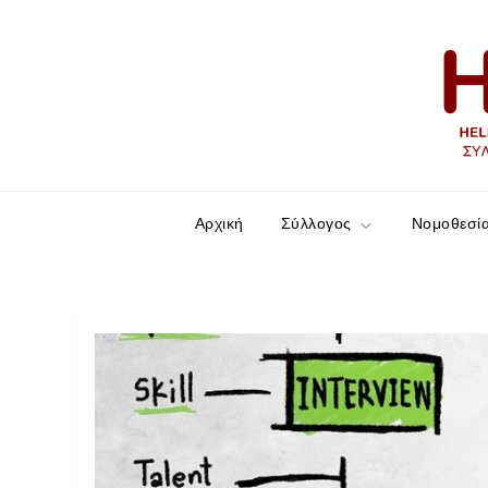
HELLESCC
Σύλλογος ατόμων με νόσο του Crohn και Ελκ
Αρχική
Σύλλογος
Νομοθεσί