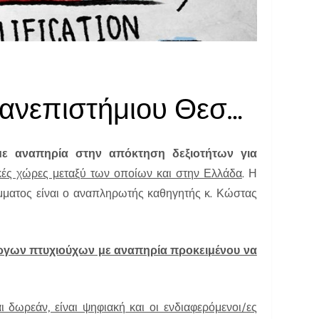
Πρόσκληση σε επιμορφωτικό σεμινάριο του Πανεπιστήμιου Θεσσαλίας.
ε αναπηρία στην απόκτηση δεξιοτήτων για
κές χώρες μεταξύ των οποίων και στην Ελλάδα
. Η
μματος είναι ο αναπληρωτής καθηγητής κ. Κώστας
έργων πτυχιούχων με αναπηρία προκειμένου να
ι δωρεάν, είναι ψηφιακή και οι ενδιαφερόμενοι/ες