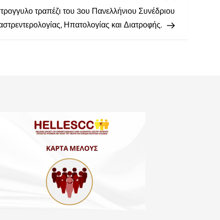
ρογγυλο τραπέζι του 3ου Πανελλήνιου Συνέδριου
αστρεντερολογίας, Ηπατολογίας και Διατροφής.