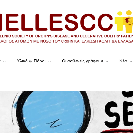
ώδη Κολίτιδα Ελλάδας
α
Υλικό & Πόροι
Οι ασθενείς γράφουν
Νέα