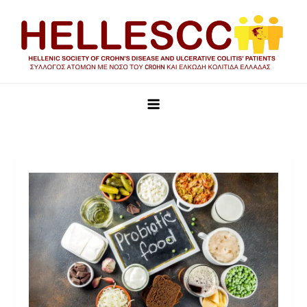
HELLESCC
Σύλλογος ατόμων με νόσο του Crohn και Ελκώδη Κολίτιδα
Ελλάδας