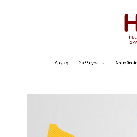
HELLESCC
Σύλλογος ατόμων με νόσο του Crohn και Ελκ
Αρχική
Σύλλογος
Νομοθεσί