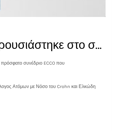
To Poster με τα ευρήματα της έρευνας που παρουσιάστηκε στο συνέδριο ECCO 2025
το πρόσφατο συνέδριο ECCO που
λλογος Ατόμων με Νόσο του Crohn και Ελκώδη