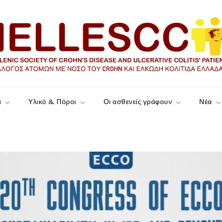
ώδη Κολίτιδα Ελλάδας
α
Υλικό & Πόροι
Οι ασθενείς γράφουν
Νέα