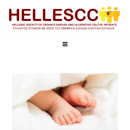
HELLESCC
Σύλλογος ατόμων με νόσο του Crohn και Ελκώδη Κολίτιδα
Ελλάδας