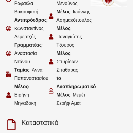
Ραφαέλα
Μενούνος
Βακουφτσή
Μέλος
: Ιωάννης
Αντιπρόεδρος
:
Ασημακόπουλος
Kωνσταντίνος
Μέλος
:
Δεμερτζής
Παναγιώτης
Γραμματέας
:
Τζούρος
Αναστασία
Μέλος
:
Ντάνου
Σπυρίδων
Ταμίας
: Άννα
Σπαθάρας
Παπαναστασίου
1ο
Μέλος
:
Αναπληρωματικό
Ειρήνη
Μέλος
: Μεμέτ
Μηναδάκη
Σερήφ Αμέτ
Καταστατικό